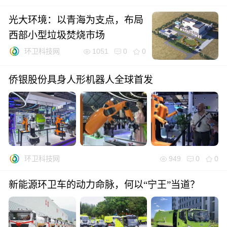
光大环境：以青海为支点，布局
西部小型垃圾焚烧市场
1051
0
0
环卫科技网
侨银股份具身人形机器人全球首发
949
0
0
环卫科技网
新能源环卫车的动力命脉，何以“宁王”当道？