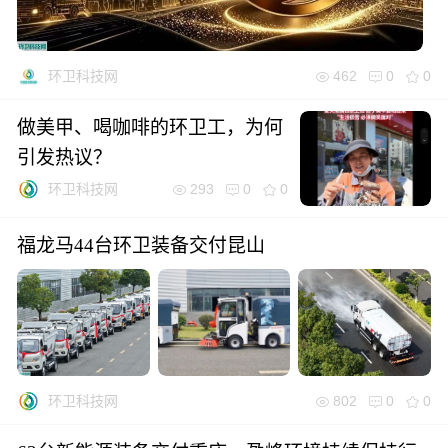
462
0
0
环卫科技网
做美甲、喝咖啡的环卫工，为何
引发热议？
293
0
0
环卫科技网
福龙马44台环卫装备交付昆山
802
0
0
环卫科技网