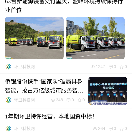
63台新能源装备交付重庆，盈峰环境持续保持行
业首位
1247
0
0
环卫科技网
侨银股份携手“国家队”破局具身
智能，抢占万亿级城市服务智能
化“制空权”
348
0
0
环卫科技网
1年期环卫特许经营，本地国资中标！
264
0
0
环卫科技网