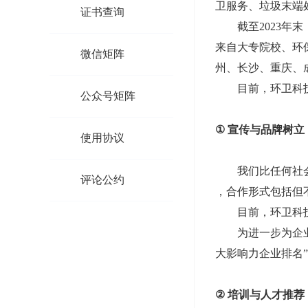
卫服务、垃圾末端
证书查询
>
截至2023年
来自大专院校、环
微信矩阵
>
州、长沙、重庆、成
目前，环卫科技
公众号矩阵
>
①
宣传与品牌树立
使用协议
>
我们比任何社会
评论公约
>
，合作形式包括但
目前，环卫科技
为进一步为企业赋
大影响力企业排名”
②
培训与人才推荐