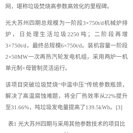
网，堪称垃圾焚烧高参数高效化的里程碑。
光大苏州四期总规模为一阶段3×750t/d机械炉排
炉，日处理生活垃圾2250吨；二阶段再增
3×750t/d，最终总规模6×750t/d。装机容量一阶段
2×50MW一次再热汽轮发电机组，采用两炉一机
单元制+母管制灵活运行。
该项目突破垃圾焚烧“中温中压”传统参数瓶颈，
解决了高温腐蚀难题，将全厂热效率从22%提升
至31.66%，吨垃圾发电量提高了139.5kWh。[3]
表1 光大苏州四期与采用其他参数技术的项目比