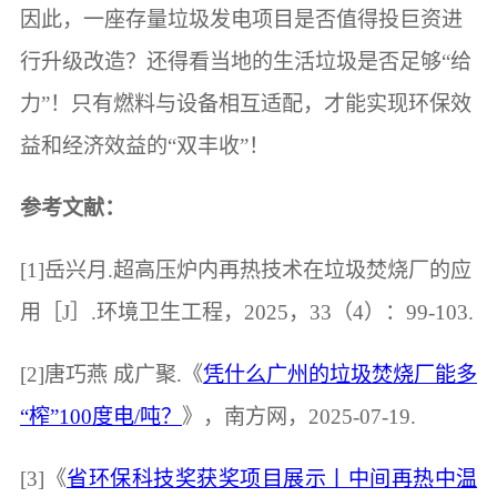
因此，一座存量垃圾发电项目是否值得投巨资进
行升级改造？还得看当地的生活垃圾是否足够“给
力”！只有燃料与设备相互适配，才能实现环保效
益和经济效益的“双丰收”！
参考文献：
[1]岳兴月.超高压炉内再热技术在垃圾焚烧厂的应
用［J］.环境卫生工程，2025，33（4）：99-103.
[2]唐巧燕 成广聚.《
凭什么广州的垃圾焚烧厂能多
“榨”100度电/吨？
》，南方网，2025-07-19.
[3]《
省环保科技奖获奖项目展示丨中间再热中温