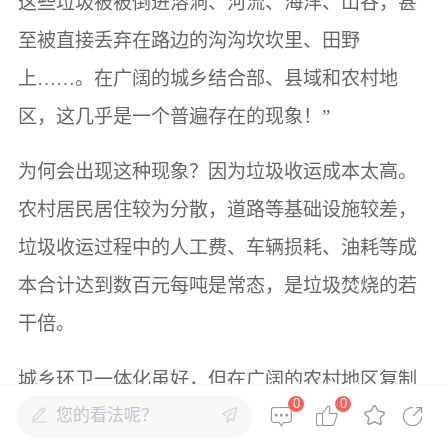
这些垃圾被被倒进溶洞、河流、海洋、山谷，甚
至被直接丢弃在路边的沟沟坎坎里、田野
上……。在广阔的城乡结合部、县域和农村地
区，这几乎是一个普遍存在的现象！”
为何会出现这种现象？因为垃圾收运成本太高。
农村居民居住较为分散，道路等基础设施较差，
垃圾收运过程中的人工费、车辆损耗、油耗等成
本合计达到数百元每吨是常态，是垃圾焚烧的若
干倍。
城乡环卫一体化虽好，但在广阔的农村地区复制
0
0
您的看法呢？
城市环卫的管理模式，需要天价的持续性投入，