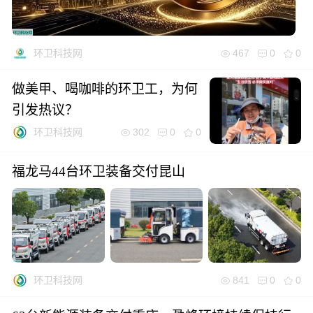
467
0
0
环卫科技网
做美甲、喝咖啡的环卫工，为何
引发热议？
302
0
0
环卫科技网
福龙马44台环卫装备交付昆山
841
0
0
环卫科技网