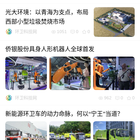
光大环境：以青海为支点，布局
西部小型垃圾焚烧市场
1051
0
0
环卫科技网
侨银股份具身人形机器人全球首发
962
0
0
环卫科技网
新能源环卫车的动力命脉，何以“宁王”当道？