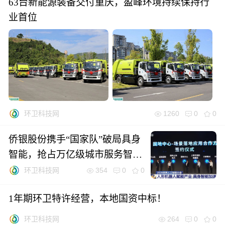
63台新能源装备交付重庆，盈峰环境持续保持行
业首位
1260
0
0
环卫科技网
侨银股份携手“国家队”破局具身
智能，抢占万亿级城市服务智能
化“制空权”
354
0
0
环卫科技网
1年期环卫特许经营，本地国资中标！
264
0
0
环卫科技网