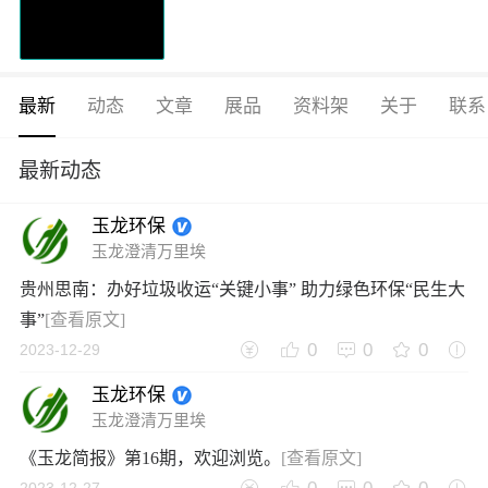
最新
动态
文章
展品
资料架
关于
联系
最新动态
玉龙环保
玉龙澄清万里埃
贵州思南：办好垃圾收运“关键小事” 助力绿色环保“民生大
事”
[查看原文]
0
0
0
2023-12-29
玉龙环保
玉龙澄清万里埃
《玉龙简报》第16期，欢迎浏览。
[查看原文]