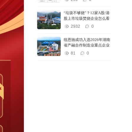
“垃圾不够烧”？12家A股/港
股上市垃圾焚烧企业怎么看
2932
0
纽恩驰成功入选2026年湖南
省产融合作制造业重点企业
81
0