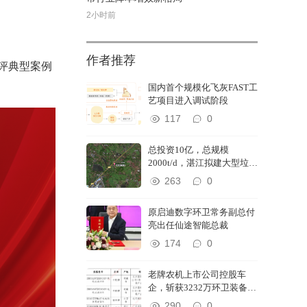
2小时前
作者推荐
获评典型案例
国内首个规模化飞灰FAST工
艺项目进入调试阶段
117
0
总投资10亿，总规模
2000t/d，湛江拟建大型垃圾
焚烧发电厂
263
0
原启迪数字环卫常务副总付
亮出任仙途智能总裁
174
0
老牌农机上市公司控股车
企，斩获3232万环卫装备订
单
290
0