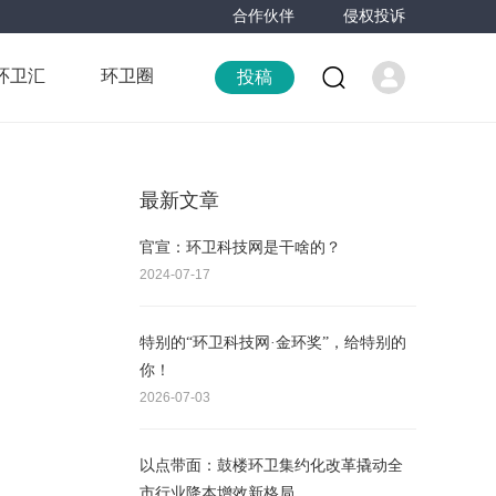
合作伙伴
侵权投诉
环卫汇
环卫圈
投稿
最新文章
官宣：环卫科技网是干啥的？
2024-07-17
特别的“环卫科技网·金环奖”，给特别的
你！
2026-07-03
以点带面：鼓楼环卫集约化改革撬动全
市行业降本增效新格局