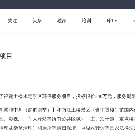
关注
头条
独家
培训
环TV
项目
了福建土楼永定景区环保服务项目，投标报价340万元，服务期限
初溪和中川（虎豹别墅）】和南江土楼景区（含衍香楼）范围内
室、影视厅、军人驿站等所有公共区域），主、次干道，重点楼
清理及杂草清理）和厕所等清扫保洁、垃圾收转运等国家法律法