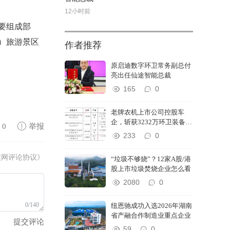
12小时前
要组成部
）旅游景区
作者推荐
原启迪数字环卫常务副总付
亮出任仙途智能总裁
165
0
老牌农机上市公司控股车
企，斩获3232万环卫装备订
0
举报
单
233
0
技网评论协议》
“垃圾不够烧”？12家A股/港
股上市垃圾焚烧企业怎么看
2080
0
0/140
纽恩驰成功入选2026年湖南
省产融合作制造业重点企业
提交评论
59
0