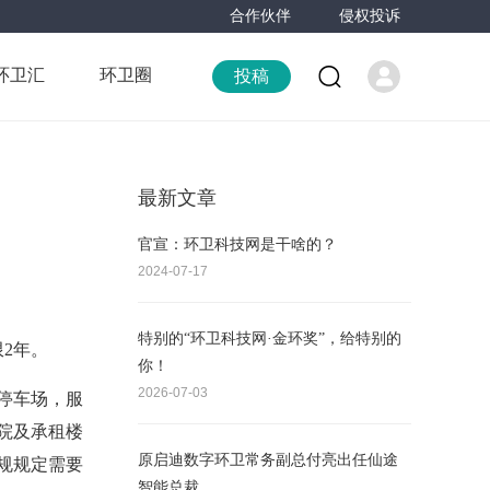
合作伙伴
侵权投诉
环卫汇
环卫圈
投稿
最新文章
官宣：环卫科技网是干啥的？
2024-07-17
特别的“环卫科技网·金环奖”，给特别的
2年。
你！
2026-07-03
停车场，服
院及承租楼
原启迪数字环卫常务副总付亮出任仙途
规规定需要
智能总裁