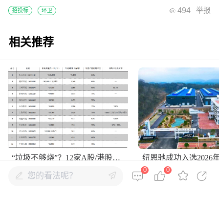
494
举报
招投标
环卫
相关推荐
“垃圾不够烧”？12家A股/港股上市垃圾焚烧企业怎么看
0
0
您的看法呢？
全部评论